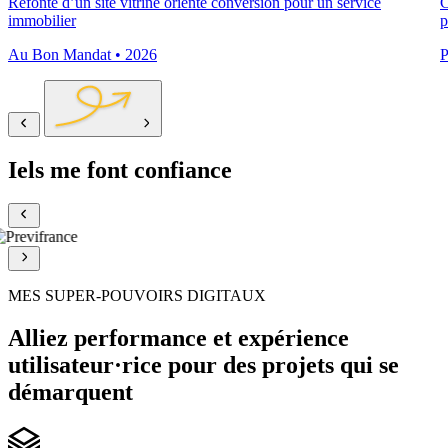
Refonte d’un site vitrine orienté conversion pour un service
C
immobilier
p
Au Bon Mandat • 2026
P
Iels me font
confiance
MES SUPER-POUVOIRS DIGITAUX
Alliez performance et expérience
utilisateur·rice pour des projets qui se
démarquent